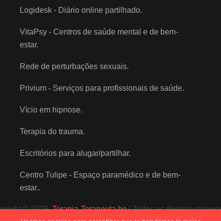
Logidesk - Diário online partilhado
.
VitaPsy - Centros de saúde mental e de bem-
estar
.
Rede de perturbações sexuais
.
Privium - Serviços para profissionais de saúde
.
Vício em hipnose
.
Terapia do trauma
.
Escritórios para alugar/partilhar
.
Centro Tulipe - Espaço paramédico e de bem-
estar.
.
yright © 2026 
 Terapia-Terapeuta.be
 | Todos os direitos reserv
Powered by
Privium – Des services qui soutiennent vos