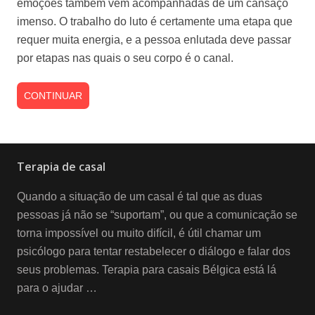
emoções também vêm acompanhadas de um cansaço
imenso. O trabalho do luto é certamente uma etapa que
requer muita energia, e a pessoa enlutada deve passar
por etapas nas quais o seu corpo é o canal.
CONTINUAR
Terapia de casal
Quando a situação de um casal é tal que as duas
pessoas já não se “suportam”, ou que a comunicação se
torna impossível ou muito difícil, é útil chamar um
psicólogo para tentar restabelecer o diálogo e falar dos
seus problemas. Terapia para casais Bélgica está lá
para o ajudar …